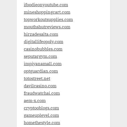
ifoodieonyoutube.com
mineshoppingcart.com
topworkoutsupplies.com
mouthshutreviews.com
hirzadesalta.com
digitallifeopoly.com
casinobubbles.com
seputargym.com
impiyanamall.com
optguardian.com
totostreet.net
davilcasino.com
fraudwatchai.com
aem-x.com
cryptooblogs.com
gameuplevel.com
homethestyle.com