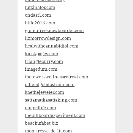
lutzinator.com
ondasrl.com
blife2016.com
glutenfreesnowboarder.com
lizmorrowdesign.com
healwithcannabidiol.com
kioskpages.com
trianglecurry.com
imagedum.com
thetowerswellnessretreat.com
officialgelatostrain.com
kaethejeweler.com
sattamatkasattaking.com
onepetlife.com
thebillboardexperiment.com
beachufabet.biz
mon-tresse-de-lit.com