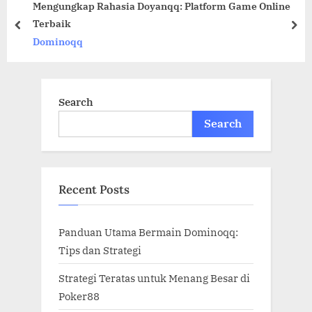
Mengungkap Rahasia Doyanqq: Platform Game Online
P
s
Terbaik
o
t
prev
nex
Dominoqq
s
:
t
:
Search
Search
Recent Posts
Panduan Utama Bermain Dominoqq:
Tips dan Strategi
Strategi Teratas untuk Menang Besar di
Poker88