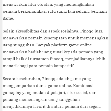
e
menawarkan fitur obrolan, yang memungkinkan
s
pemain berkomunikasi satu sama lain selama bermain
d
game.
a
n
Selain aksesibilitas dan aspek sosialnya, Pinoqq juga
B
menawarkan pemain kesempatan untuk memenangkan
o
uang sungguhan. Banyak platform game online
n
menawarkan hadiah uang tunai kepada pemain yang
u
tampil baik di turnamen Pinoqq, menjadikannya lebih
s
menarik bagi para pemain kompetitif.
B
e
Secara keseluruhan, Pinoqq adalah game yang
s
menggemparkan dunia game online. Kombinasi
a
gameplay yang mudah dipelajari, fitur sosial, dan
r
peluang memenangkan uang sungguhan
menjadikannya favorit di antara pemain dari segala