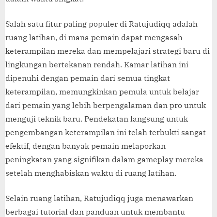
n
g
Salah satu fitur paling populer di Ratujudiqq adalah
a
ruang latihan, di mana pemain dapat mengasah
n
keterampilan mereka dan mempelajari strategi baru di
S
lingkungan bertekanan rendah. Kamar latihan ini
e
dipenuhi dengan pemain dari semua tingkat
r
keterampilan, memungkinkan pemula untuk belajar
v
dari pemain yang lebih berpengalaman dan pro untuk
e
menguji teknik baru. Pendekatan langsung untuk
r
pengembangan keterampilan ini telah terbukti sangat
P
efektif, dengan banyak pemain melaporkan
K
peningkatan yang signifikan dalam gameplay mereka
V
setelah menghabiskan waktu di ruang latihan.
G
a
Selain ruang latihan, Ratujudiqq juga menawarkan
m
berbagai tutorial dan panduan untuk membantu