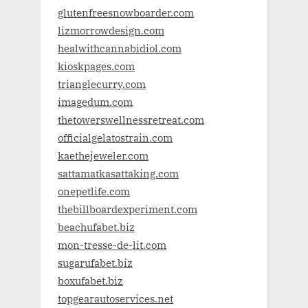
glutenfreesnowboarder.com
lizmorrowdesign.com
healwithcannabidiol.com
kioskpages.com
trianglecurry.com
imagedum.com
thetowerswellnessretreat.com
officialgelatostrain.com
kaethejeweler.com
sattamatkasattaking.com
onepetlife.com
thebillboardexperiment.com
beachufabet.biz
mon-tresse-de-lit.com
sugarufabet.biz
boxufabet.biz
topgearautoservices.net