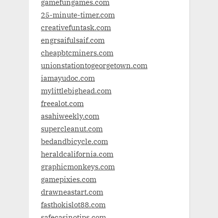
gamefungames.com
25-minute-timer.com
creativefuntask.com
engrsaifulsaif.com
cheapbtcminers.com
unionstationtogeorgetown.com
iamayudoc.com
mylittlebighead.com
freealot.com
asahiweekly.com
supercleanut.com
bedandbicycle.com
heraldcalifornia.com
graphicmonkeys.com
gamepixies.com
drawneastart.com
fasthokislot88.com
safecasinotips.com