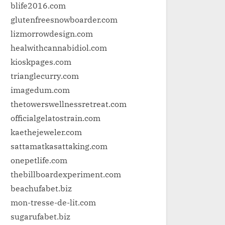
blife2016.com
glutenfreesnowboarder.com
lizmorrowdesign.com
healwithcannabidiol.com
kioskpages.com
trianglecurry.com
imagedum.com
thetowerswellnessretreat.com
officialgelatostrain.com
kaethejeweler.com
sattamatkasattaking.com
onepetlife.com
thebillboardexperiment.com
beachufabet.biz
mon-tresse-de-lit.com
sugarufabet.biz