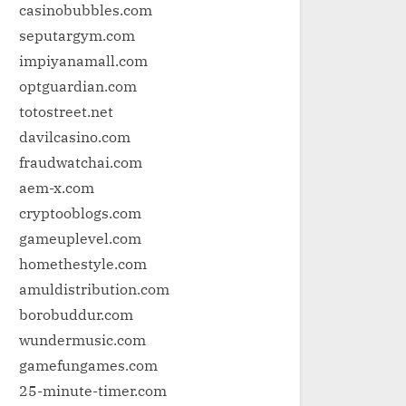
casinobubbles.com
seputargym.com
impiyanamall.com
optguardian.com
totostreet.net
davilcasino.com
fraudwatchai.com
aem-x.com
cryptooblogs.com
gameuplevel.com
homethestyle.com
amuldistribution.com
borobuddur.com
wundermusic.com
gamefungames.com
25-minute-timer.com