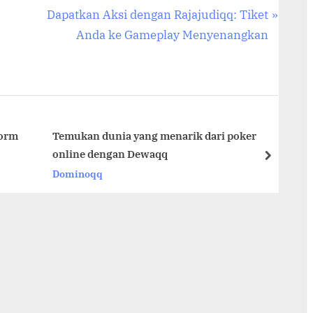
N
Dapatkan Aksi dengan Rajajudiqq: Tiket
e
Anda ke Gameplay Menyenangkan
x
t
P
o
s
form
Temukan dunia yang menarik dari poker
online dengan Dewaqq
t
next
Dominoqq
: