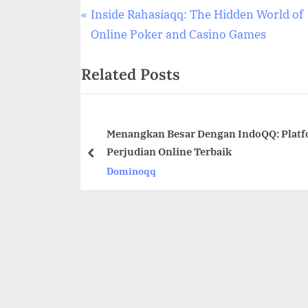
v
Post
P
Inside Rahasiaqq: The Hidden World of
r
Online Poker and Casino Games
e
navigation
e
r
Related Posts
v
P
i
K
o
V
u
 Diva: Mengapa
Menangkan Besar Dengan IndoQQ: Plat
 ke DivaQQ
Perjudian Online Terbaik
s
G
prev
Dominoqq
P
a
o
m
s
e
t
s
:
d
a