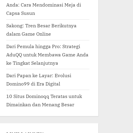
Anda: Cara Mendominasi Meja di
Capsa Susun
Sakong: Tren Besar Berikutnya
dalam Game Online
Dari Pemula hingga Pro: Strategi
AduQQ untuk Membawa Game Anda
ke Tingkat Selanjutnya
Dari Papan ke Layar: Evolusi
Domino99 di Era Digital
10 Situs Dominoqq Teratas untuk
Dimainkan dan Menang Besar