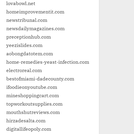
lovabowl.net
homeimprovementit.com
newstribunal.com
newsdailymagazines.com
preceptionhub.com
yeezislides.com
aobongdatotem.com
MenuQQ: Di mana pemenang bermain dan
Meet Banda
home-remedies-yeast-infection.com
berkembang
dalam perju
electroreal.com
Dominoqq
Dominoqq
bestofmiami-dadecounty.com
ifoodieonyoutube.com
mineshoppingcart.com
topworkoutsupplies.com
mouthshutreviews.com
hirzadesalta.com
digitallifeopoly.com