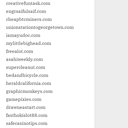
creativefuntask.com
engrsaifulsaif.com
cheapbtcminers.com
unionstationtogeorgetown.com
iamayudoc.com
mylittlebighead.com
freealot.com
asahiweekly.com
supercleanut.com
bedandbicycle.com
heraldcalifornia.com
graphicmonkeys.com
gamepixies.com
drawneastart.com
fasthokislot88.com
safecasinotips.com