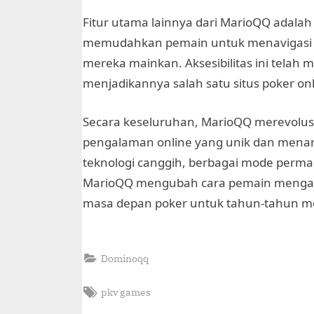
b
Fitur utama lainnya dari MarioQQ adal
a
memudahkan pemain untuk menavigasi 
i
mereka mainkan. Aksesibilitas ini telah
k
menjadikannya salah satu situs poker onl
d
Secara keseluruhan, MarioQQ merevolu
e
pengalaman online yang unik dan menarik
n
teknologi canggih, berbagai mode perm
g
MarioQQ mengubah cara pemain menga
masa depan poker untuk tahun-tahun m
a
n
S
Dominoqq
e
Tags:
pkv games
r