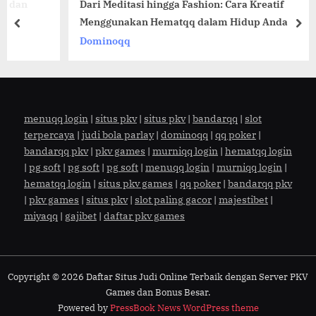
Dari Meditasi hingga Fashion: Cara Kreatif
Menggunakan Hematqq dalam Hidup Anda
prev
nex
Dominoqq
menuqq login
|
situs pkv
|
situs pkv
|
bandarqq
|
slot
terpercaya
|
judi bola parlay
|
dominoqq
|
qq poker
|
bandarqq pkv
|
pkv games
|
murniqq login
|
hematqq login
|
pg soft
|
pg soft
|
pg soft
|
menuqq login
|
murniqq login
|
hematqq login
|
situs pkv games
|
qq poker
|
bandarqq pkv
|
pkv games
|
situs pkv
|
slot paling gacor
|
majestibet
|
miyaqq
|
gajibet
|
daftar pkv games
Copyright © 2026 Daftar Situs Judi Online Terbaik dengan Server PKV
Games dan Bonus Besar.
Powered by
PressBook News WordPress theme