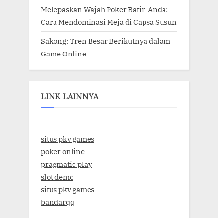
Melepaskan Wajah Poker Batin Anda:
Cara Mendominasi Meja di Capsa Susun
Sakong: Tren Besar Berikutnya dalam
Game Online
LINK LAINNYA
situs pkv games
poker online
pragmatic play
slot demo
situs pkv games
bandarqq