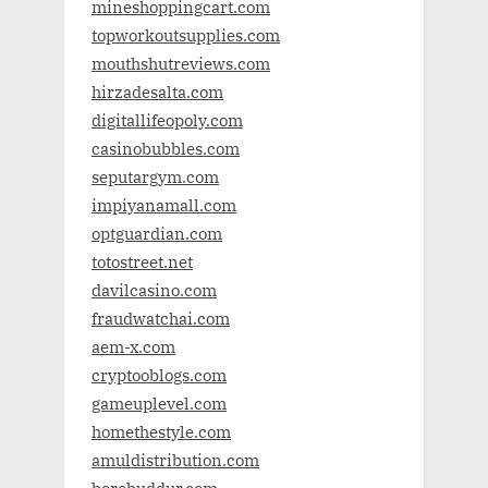
mineshoppingcart.com
topworkoutsupplies.com
mouthshutreviews.com
hirzadesalta.com
digitallifeopoly.com
casinobubbles.com
seputargym.com
impiyanamall.com
optguardian.com
totostreet.net
davilcasino.com
fraudwatchai.com
aem-x.com
cryptooblogs.com
gameuplevel.com
homethestyle.com
amuldistribution.com