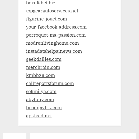
boxufabet.biz
topgearautoservices.net
figurine-jouet.com
your-facebook-address.com
perroquet-ma-passion.com
modrenlivinghome.com
instadatahelpainews.com
geekdailies.com
merchrain.com
kmbb28.com
callreportsforum.com
sokmilya.com
abyluny.com
boomjavtrk.com
apklead.net