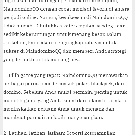
i
digunakan dan berbagai permainan untuk dipilih,
bermain
Anda.
O
MaindominoQQ dengan cepat menjadi favorit di antara
n
penjudi online. Namun, kesuksesan di MaindominoQQ
l
tidak mudah. Dibutuhkan keterampilan, strategi, dan
i
sedikit keberuntungan untuk menang besar. Dalam
n
artikel ini, kami akan mengungkap rahasia untuk
e
sukses di MaindominoQQ dan memberi Anda strategi
T
yang terbukti untuk menang besar.
e
1. Pilih game yang tepat: MaindominoQQ menawarkan
r
berbagai permainan, termasuk poker, blackjack, dan
b
domino. Sebelum Anda mulai bermain, penting untuk
a
memilih game yang Anda kenal dan nikmati. Ini akan
i
meningkatkan peluang Anda untuk menang dan
k
membuat permainan lebih menyenangkan.
d
e
2. Latihan, latihan, latihan: Seperti keterampilan