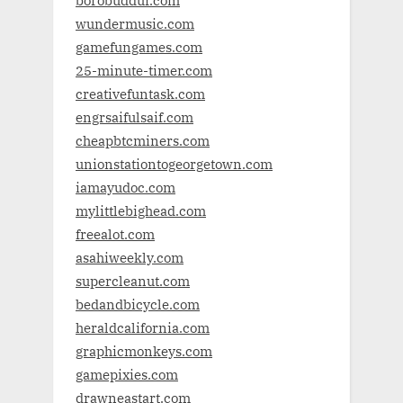
borobuddur.com
wundermusic.com
gamefungames.com
25-minute-timer.com
creativefuntask.com
engrsaifulsaif.com
cheapbtcminers.com
unionstationtogeorgetown.com
iamayudoc.com
mylittlebighead.com
freealot.com
asahiweekly.com
supercleanut.com
bedandbicycle.com
heraldcalifornia.com
graphicmonkeys.com
gamepixies.com
drawneastart.com