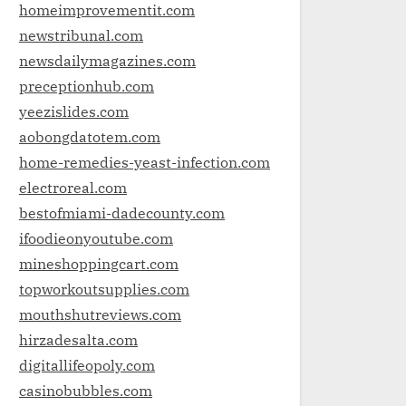
homeimprovementit.com
newstribunal.com
newsdailymagazines.com
preceptionhub.com
yeezislides.com
aobongdatotem.com
home-remedies-yeast-infection.com
electroreal.com
bestofmiami-dadecounty.com
ifoodieonyoutube.com
mineshoppingcart.com
topworkoutsupplies.com
mouthshutreviews.com
hirzadesalta.com
digitallifeopoly.com
casinobubbles.com