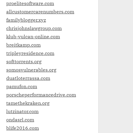
proelitesoftware.com
allcustomercarenumbers.com
familyblogger.xyz
chrisjohnslawgroup.com
klub-vulcan-online.com
breitkamp.com
tripleyresidence.com
softtorrents.org
somosvulnerables.org
duatloterrassa.com
pamufon.com
porscheperformancedrive.com
tamethekraken.org
lutzinator.com
ondasrl.com
blife2016.com