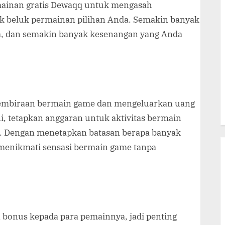
ainan gratis Dewaqq untuk mengasah
k beluk permainan pilihan Anda. Semakin banyak
da, dan semakin banyak kesenangan yang Anda
gembiraan bermain game dan mengeluarkan uang
i, tetapkan anggaran untuk aktivitas bermain
t. Dengan menetapkan batasan berapa banyak
 menikmati sensasi bermain game tanpa
bonus kepada para pemainnya, jadi penting