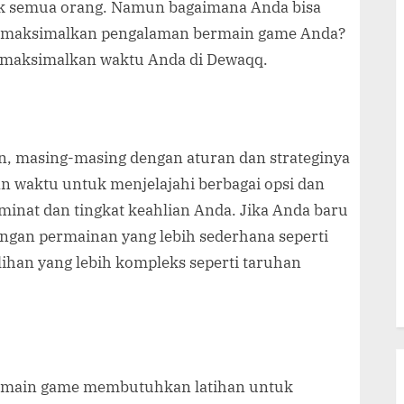
uk semua orang. Namun bagaimana Anda bisa
maksimalkan pengalaman bermain game Anda?
emaksimalkan waktu Anda di Dewaqq.
 masing-masing dengan aturan dan strateginya
n waktu untuk menjelajahi berbagai opsi dan
inat dan tingkat keahlian Anda. Jika Anda baru
ngan permainan yang lebih sederhana seperti
lihan yang lebih kompleks seperti taruhan
bermain game membutuhkan latihan untuk