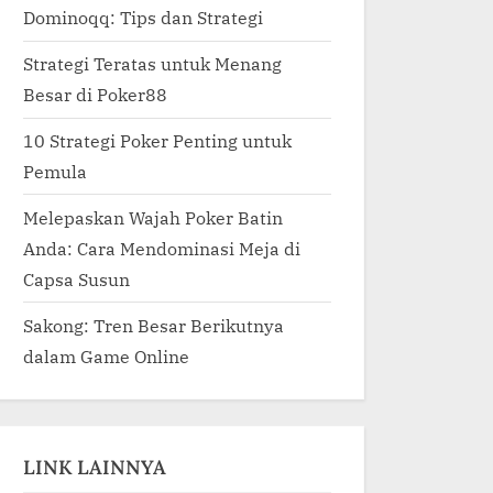
Dominoqq: Tips dan Strategi
Strategi Teratas untuk Menang
Besar di Poker88
10 Strategi Poker Penting untuk
Pemula
Melepaskan Wajah Poker Batin
Anda: Cara Mendominasi Meja di
Capsa Susun
Sakong: Tren Besar Berikutnya
dalam Game Online
LINK LAINNYA