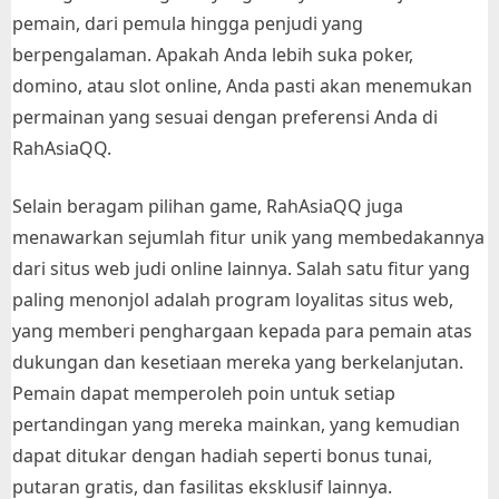
n
pemain, dari pemula hingga penjudi yang
g
berpengalaman. Apakah Anda lebih suka poker,
a
domino, atau slot online, Anda pasti akan menemukan
n
permainan yang sesuai dengan preferensi Anda di
S
RahAsiaQQ.
e
r
Selain beragam pilihan game, RahAsiaQQ juga
v
menawarkan sejumlah fitur unik yang membedakannya
e
dari situs web judi online lainnya. Salah satu fitur yang
r
paling menonjol adalah program loyalitas situs web,
P
yang memberi penghargaan kepada para pemain atas
K
dukungan dan kesetiaan mereka yang berkelanjutan.
V
Pemain dapat memperoleh poin untuk setiap
G
pertandingan yang mereka mainkan, yang kemudian
a
dapat ditukar dengan hadiah seperti bonus tunai,
m
putaran gratis, dan fasilitas eksklusif lainnya.