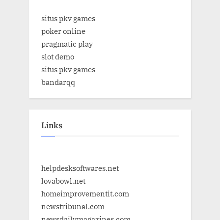
situs pkv games
poker online
pragmatic play
slot demo
situs pkv games
bandarqq
Links
helpdesksoftwares.net
lovabowl.net
homeimprovementit.com
newstribunal.com
newsdailymagazines.com