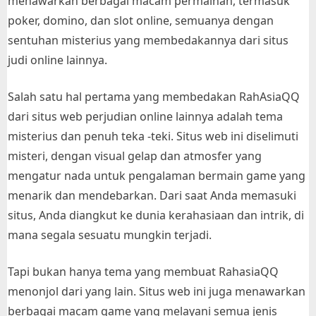
menawarkan berbagai macam permainan, termasuk
i
bermain
Anda.
poker, domino, dan slot online, semuanya dengan
O
sentuhan misterius yang membedakannya dari situs
n
judi online lainnya.
l
i
Salah satu hal pertama yang membedakan RahAsiaQQ
n
dari situs web perjudian online lainnya adalah tema
e
misterius dan penuh teka -teki. Situs web ini diselimuti
T
misteri, dengan visual gelap dan atmosfer yang
e
mengatur nada untuk pengalaman bermain game yang
r
menarik dan mendebarkan. Dari saat Anda memasuki
b
situs, Anda diangkut ke dunia kerahasiaan dan intrik, di
a
mana segala sesuatu mungkin terjadi.
i
k
Tapi bukan hanya tema yang membuat RahasiaQQ
d
menonjol dari yang lain. Situs web ini juga menawarkan
e
berbagai macam game yang melayani semua jenis