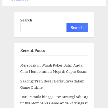
s
:
t
:
Search
Search
Recent Posts
Melepaskan Wajah Poker Batin Anda:
Cara Mendominasi Meja di Capsa Susun
Sakong: Tren Besar Berikutnya dalam
Game Online
Dari Pemula hingga Pro: Strategi AduQQ
untuk Membawa Game Anda ke Tingkat