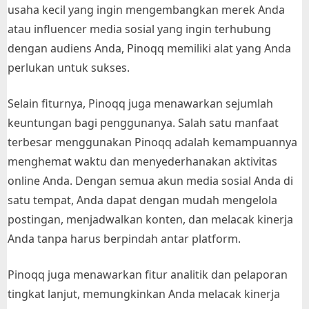
n
usaha kecil yang ingin mengembangkan merek Anda
g
atau influencer media sosial yang ingin terhubung
a
dengan audiens Anda, Pinoqq memiliki alat yang Anda
n
perlukan untuk sukses.
S
e
Selain fiturnya, Pinoqq juga menawarkan sejumlah
r
keuntungan bagi penggunanya. Salah satu manfaat
v
terbesar menggunakan Pinoqq adalah kemampuannya
e
menghemat waktu dan menyederhanakan aktivitas
r
online Anda. Dengan semua akun media sosial Anda di
P
satu tempat, Anda dapat dengan mudah mengelola
K
postingan, menjadwalkan konten, dan melacak kinerja
V
Anda tanpa harus berpindah antar platform.
G
a
Pinoqq juga menawarkan fitur analitik dan pelaporan
m
tingkat lanjut, memungkinkan Anda melacak kinerja