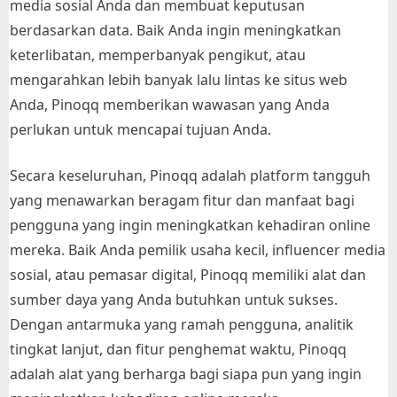
e
media sosial Anda dan membuat keputusan
s
berdasarkan data. Baik Anda ingin meningkatkan
d
keterlibatan, memperbanyak pengikut, atau
a
mengarahkan lebih banyak lalu lintas ke situs web
n
Anda, Pinoqq memberikan wawasan yang Anda
B
perlukan untuk mencapai tujuan Anda.
o
n
Secara keseluruhan, Pinoqq adalah platform tangguh
u
yang menawarkan beragam fitur dan manfaat bagi
s
pengguna yang ingin meningkatkan kehadiran online
B
mereka. Baik Anda pemilik usaha kecil, influencer media
e
sosial, atau pemasar digital, Pinoqq memiliki alat dan
s
sumber daya yang Anda butuhkan untuk sukses.
a
Dengan antarmuka yang ramah pengguna, analitik
r
tingkat lanjut, dan fitur penghemat waktu, Pinoqq
adalah alat yang berharga bagi siapa pun yang ingin