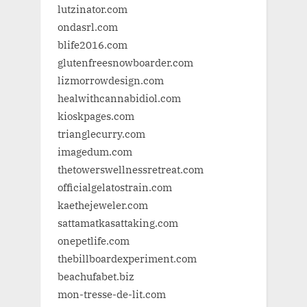
lutzinator.com
ondasrl.com
blife2016.com
glutenfreesnowboarder.com
lizmorrowdesign.com
healwithcannabidiol.com
kioskpages.com
trianglecurry.com
imagedum.com
thetowerswellnessretreat.com
officialgelatostrain.com
kaethejeweler.com
sattamatkasattaking.com
onepetlife.com
thebillboardexperiment.com
beachufabet.biz
mon-tresse-de-lit.com