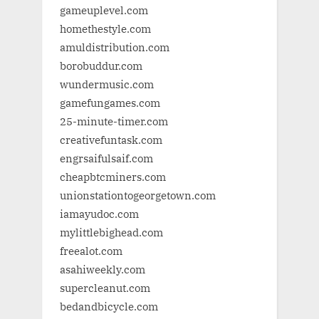
gameuplevel.com
homethestyle.com
amuldistribution.com
borobuddur.com
wundermusic.com
gamefungames.com
25-minute-timer.com
creativefuntask.com
engrsaifulsaif.com
cheapbtcminers.com
unionstationtogeorgetown.com
iamayudoc.com
mylittlebighead.com
freealot.com
asahiweekly.com
supercleanut.com
bedandbicycle.com