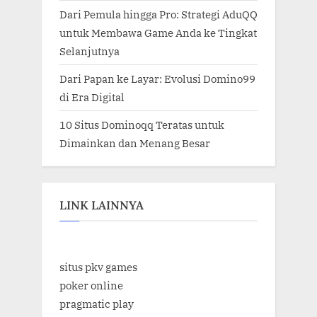
Dari Pemula hingga Pro: Strategi AduQQ
untuk Membawa Game Anda ke Tingkat
Selanjutnya
Dari Papan ke Layar: Evolusi Domino99
di Era Digital
10 Situs Dominoqq Teratas untuk
Dimainkan dan Menang Besar
LINK LAINNYA
situs pkv games
poker online
pragmatic play