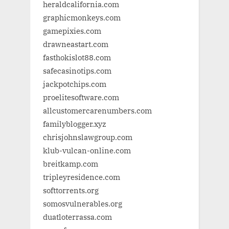
heraldcalifornia.com
graphicmonkeys.com
gamepixies.com
drawneastart.com
fasthokislot88.com
safecasinotips.com
jackpotchips.com
proelitesoftware.com
allcustomercarenumbers.com
familyblogger.xyz
chrisjohnslawgroup.com
klub-vulcan-online.com
breitkamp.com
tripleyresidence.com
softtorrents.org
somosvulnerables.org
duatloterrassa.com