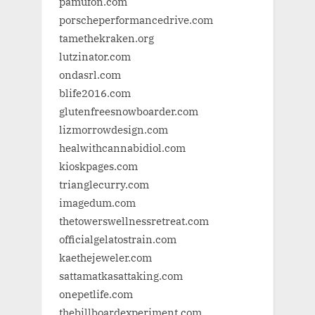
pamufon.com
porscheperformancedrive.com
tamethekraken.org
lutzinator.com
ondasrl.com
blife2016.com
glutenfreesnowboarder.com
lizmorrowdesign.com
healwithcannabidiol.com
kioskpages.com
trianglecurry.com
imagedum.com
thetowerswellnessretreat.com
officialgelatostrain.com
kaethejeweler.com
sattamatkasattaking.com
onepetlife.com
thebillboardexperiment.com