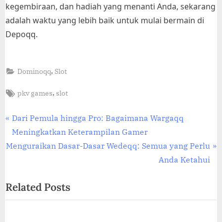
e
kegembiraan, dan hadiah yang menanti Anda, sekarang
s
adalah waktu yang lebih baik untuk mulai bermain di
d
Depoqq.
a
n
B
,
Dominoqq
Slot
o
Tags:
,
pkv games
slot
n
u
Post
P
Dari Pemula hingga Pro: Bagaimana Wargaqq
s
r
Meningkatkan Keterampilan Gamer
navigation
B
N
e
Menguraikan Dasar-Dasar Wedeqq: Semua yang Perlu
e
e
v
Anda Ketahui
s
x
i
a
Related Posts
t
o
r
P
u
o
s