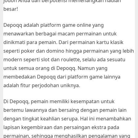
jodoh Anda dan berpotensi memenangkan hadiah
i
bermain
Anda.
besar!
O
n
Depoqq adalah platform game online yang
l
menawarkan berbagai macam permainan untuk
i
dinikmati para pemain. Dari permainan kartu klasik
n
seperti poker dan domino hingga permainan yang lebih
e
modern seperti slot dan roulette, selalu ada sesuatu
T
untuk semua orang di Depoqq. Namun yang
e
membedakan Depoqq dari platform game lainnya
r
adalah fitur perjodohan uniknya.
b
a
Di Depoqq, pemain memiliki kesempatan untuk
i
bertemu lawannya dan bersaing dengan pemain lain
k
dengan tingkat keahlian serupa. Hal ini menambahkan
d
lapisan kegembiraan dan persaingan ekstra pada
e
permainan, sehingga menghasilkan pengalaman yang