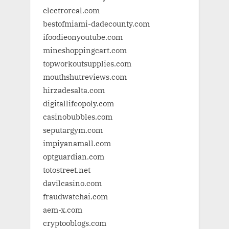
electroreal.com
bestofmiami-dadecounty.com
ifoodieonyoutube.com
mineshoppingcart.com
topworkoutsupplies.com
mouthshutreviews.com
hirzadesalta.com
digitallifeopoly.com
casinobubbles.com
seputargym.com
impiyanamall.com
optguardian.com
totostreet.net
davilcasino.com
fraudwatchai.com
aem-x.com
cryptooblogs.com