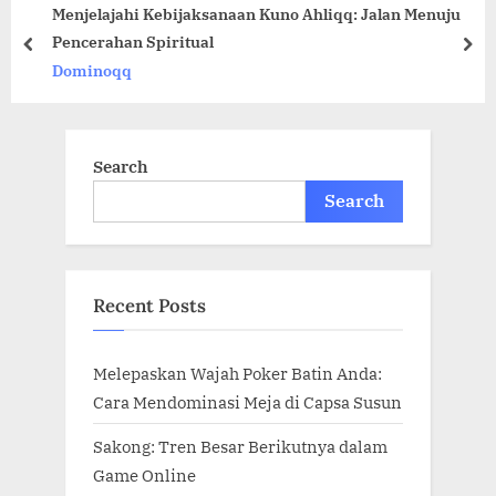
Menjelajahi Kebijaksanaan Kuno Ahliqq: Jalan Menuju
s
P
Pencerahan Spiritual
t
o
prev
nex
Dominoqq
:
s
t
:
Search
Search
Recent Posts
Melepaskan Wajah Poker Batin Anda:
Cara Mendominasi Meja di Capsa Susun
Sakong: Tren Besar Berikutnya dalam
Game Online