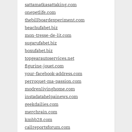
sattamatkasattaking.com
onepetlife.com
thebillboardexperiment.com
beachufabet.biz
mon-tresse-de-lit.com
sugarufabet.biz
boxufabet.biz
topgearautoservices.net
figurine-jouet.com
your-facebook-address.com
perroquet-ma-passion.com
modrenlivinghome.com
instadatahelpainews.com
geekdailies.com
merchrain.com
kmbb28.com
callreportsforum.com