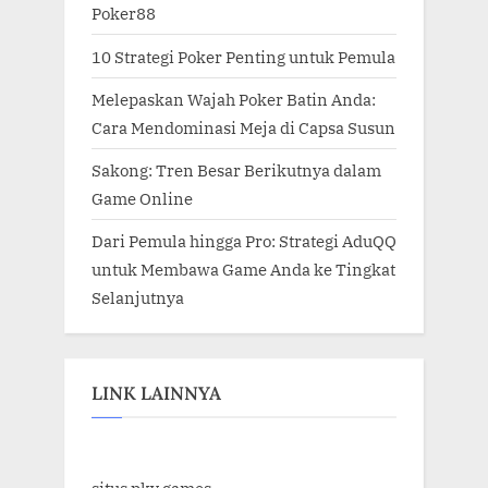
Poker88
10 Strategi Poker Penting untuk Pemula
Melepaskan Wajah Poker Batin Anda:
Cara Mendominasi Meja di Capsa Susun
Sakong: Tren Besar Berikutnya dalam
Game Online
Dari Pemula hingga Pro: Strategi AduQQ
untuk Membawa Game Anda ke Tingkat
Selanjutnya
LINK LAINNYA