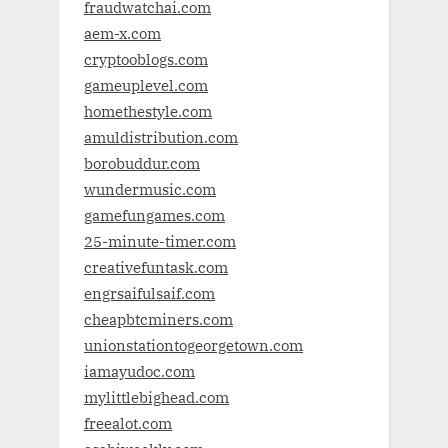
fraudwatchai.com
aem-x.com
cryptooblogs.com
gameuplevel.com
homethestyle.com
amuldistribution.com
borobuddur.com
wundermusic.com
gamefungames.com
25-minute-timer.com
creativefuntask.com
engrsaifulsaif.com
cheapbtcminers.com
unionstationtogeorgetown.com
iamayudoc.com
mylittlebighead.com
freealot.com