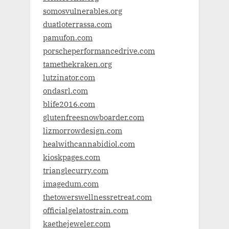
somosvulnerables.org
duatloterrassa.com
pamufon.com
porscheperformancedrive.com
tamethekraken.org
lutzinator.com
ondasrl.com
blife2016.com
glutenfreesnowboarder.com
lizmorrowdesign.com
healwithcannabidiol.com
kioskpages.com
trianglecurry.com
imagedum.com
thetowerswellnessretreat.com
officialgelatostrain.com
kaethejeweler.com