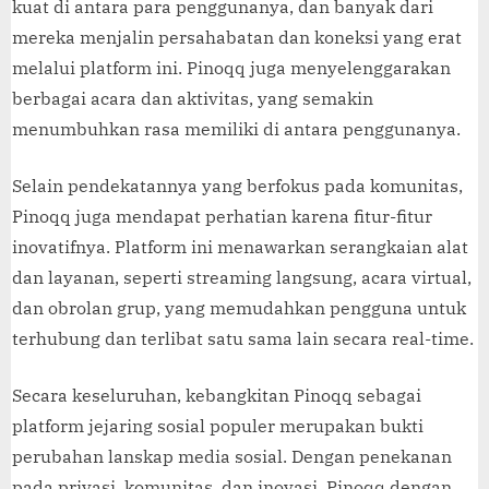
e
kuat di antara para penggunanya, dan banyak dari
s
mereka menjalin persahabatan dan koneksi yang erat
d
melalui platform ini. Pinoqq juga menyelenggarakan
a
berbagai acara dan aktivitas, yang semakin
n
menumbuhkan rasa memiliki di antara penggunanya.
B
o
Selain pendekatannya yang berfokus pada komunitas,
n
Pinoqq juga mendapat perhatian karena fitur-fitur
u
inovatifnya. Platform ini menawarkan serangkaian alat
s
dan layanan, seperti streaming langsung, acara virtual,
B
dan obrolan grup, yang memudahkan pengguna untuk
e
terhubung dan terlibat satu sama lain secara real-time.
s
Secara keseluruhan, kebangkitan Pinoqq sebagai
a
platform jejaring sosial populer merupakan bukti
r
perubahan lanskap media sosial. Dengan penekanan
pada privasi, komunitas, dan inovasi, Pinoqq dengan