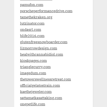
pamufon.com
porscheperformancedrive.com
tamethekraken.org
lutzinator.com
ondasrl.com
blife2016.com
glutenfreesnowboarder.com
lizmorrowdesign.com
healwithcannabidiol.com
kioskpages.com
trianglecurry.com
imagedum.com
thetowerswellnessretreat.com
officialgelatostrain.com
kaethejeweler.com
sattamatkasattaking.com
onepetlife.com