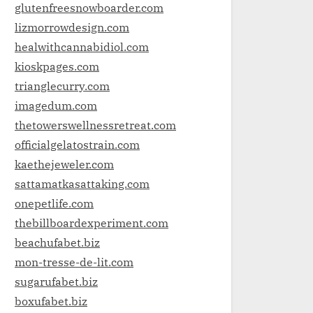
glutenfreesnowboarder.com
lizmorrowdesign.com
healwithcannabidiol.com
kioskpages.com
trianglecurry.com
imagedum.com
thetowerswellnessretreat.com
officialgelatostrain.com
kaethejeweler.com
sattamatkasattaking.com
onepetlife.com
thebillboardexperiment.com
beachufabet.biz
mon-tresse-de-lit.com
sugarufabet.biz
boxufabet.biz