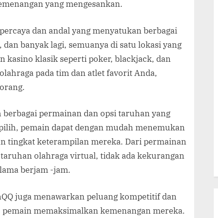
kemenangan yang mengesankan.
tepercaya dan andal yang menyatukan berbagai
 dan banyak lagi, semuanya di satu lokasi yang
asino klasik seperti poker, blackjack, dan
 olahraga pada tim dan atlet favorit Anda,
orang.
 berbagai permainan dan opsi taruhan yang
ipilih, pemain dapat dengan mudah menemukan
an tingkat keterampilan mereka. Dari permainan
 taruhan olahraga virtual, tidak ada kekurangan
lama berjam -jam.
anQQ juga menawarkan peluang kompetitif dan
u pemain memaksimalkan kemenangan mereka.