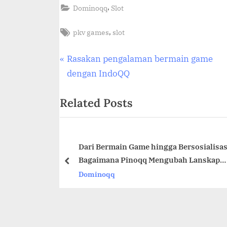
,
v
Dominoqq
Slot
e
Tags:
,
pkv games
slot
r
Post
P
Rasakan pengalaman bermain game
P
r
dengan IndoQQ
K
navigation
e
V
Related Posts
v
G
i
o
a
u
a Akhir di
Dari Bermain Game hingga Bersosialisas
m
Bagaimana Pinoqq Mengubah Lanskap
s
prev
e
Online
Dominoqq
P
s
o
d
s
t
a