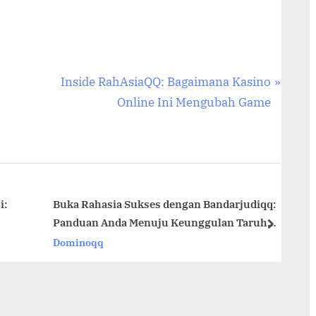
N
Inside RahAsiaQQ: Bagaimana Kasino
e
Online Ini Mengubah Game
x
t
P
o
s
i:
Buka Rahasia Sukses dengan Bandarjudiqq:
Panduan Anda Menuju Keunggulan Taruhan
t
next
Online
Dominoqq
: