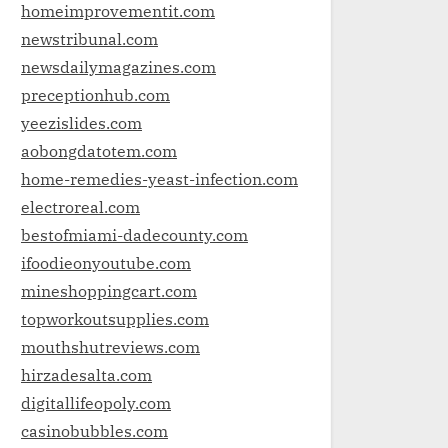
homeimprovementit.com
newstribunal.com
newsdailymagazines.com
preceptionhub.com
yeezislides.com
aobongdatotem.com
home-remedies-yeast-infection.com
electroreal.com
bestofmiami-dadecounty.com
ifoodieonyoutube.com
Siap Menang Besar Bersama Lintasanqq:
Rasakan Se
mineshoppingcart.com
Review
Ratuqq
topworkoutsupplies.com
Dominoqq
Dominoqq
mouthshutreviews.com
hirzadesalta.com
digitallifeopoly.com
casinobubbles.com