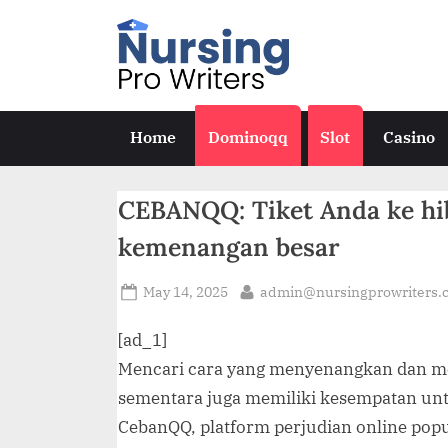
Skip
to
D
Temukan
content
daftar
a
situs
f
Home
Dominoqq
Slot
Casino
judi
online
t
terbaik
CEBANQQ: Tiket Anda ke hi
a
yang
r
menggunakan
kemenangan besar
server
S
PKV
Posted
By
May 14, 2025
admin@nursingprowriters.
i
Games
on
[ad_1]
dan
t
menawarkan
Mencari cara yang menyenangkan dan 
u
bonus
sementara juga memiliki kesempatan untu
s
besar
CebanQQ, platform perjudian online pop
untuk