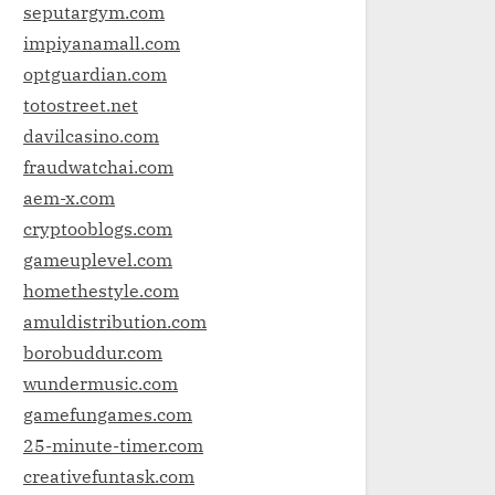
seputargym.com
impiyanamall.com
optguardian.com
totostreet.net
davilcasino.com
fraudwatchai.com
aem-x.com
cryptooblogs.com
gameuplevel.com
homethestyle.com
amuldistribution.com
borobuddur.com
wundermusic.com
gamefungames.com
25-minute-timer.com
creativefuntask.com